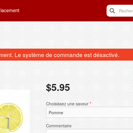
lacement
Recherc
ent. Le système de commande est désactivé.
$
5.95
Poulet au beurre
Naan
Choisissez une saveur
*
$17.95
$5.75
Commentaire