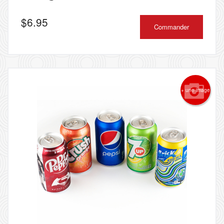
$
6.95
Commander
+ une image