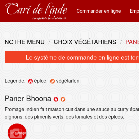
Commander en ligne
Emp
NOTRE MENU
CHOIX VÉGÉTARIENS
PAN
Le système de commande en ligne est tempo
Légende:
épicé
végétarien
Paner Bhoona
Fromage indien fait maison cuit dans une sauce au curry épa
oignons, des piments verts, des tomates et des épices.
+ une image