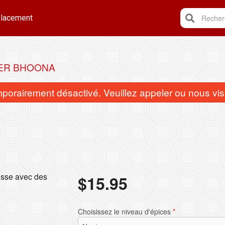
lacement
Recherc
ER BHOONA
rairement désactivé. Veuillez appeler ou nous visi
Riz Pilao
Papadam
isse avec des
$
15.95
$6.95
$3.95
Choisissez le niveau d'épices
*