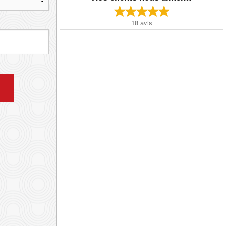
18
avis