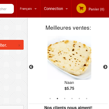
her
Connection
Panier (0)
Français
Meilleures ventes:
Inscription
Français
×
ter.
English
Naan
$5.75
Nos clients nous aiment!