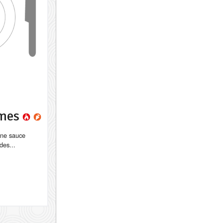
umes
une sauce
des...