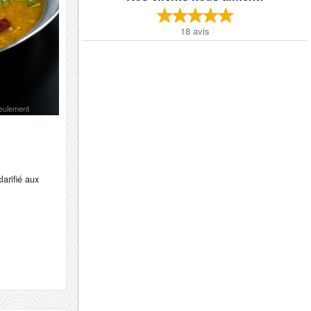
18
avis
 seulement
larifié aux