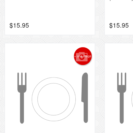
$
15.95
$
15.95
+ une image