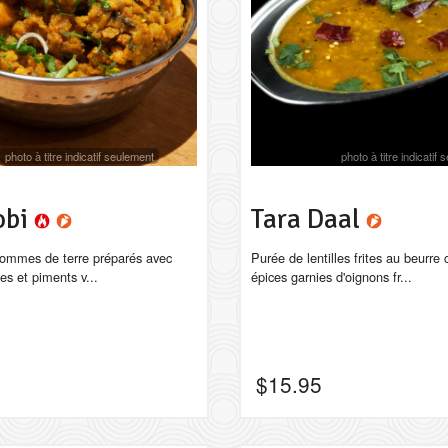
photo à titre indicatif seulement
photo à titre indicatif
obi
Tara Daal
pommes de terre préparés avec
Purée de lentilles frites au beurre c
es et piments v...
épices garnies d'oignons fr...
$
15.95