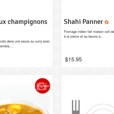
aux champignons
Shahi Panner
Fromage indien fait maison cuit d
à la crème et au beurre a...
uits dans une sauce au curry avec
gembre,...
$
15.95
+ une image