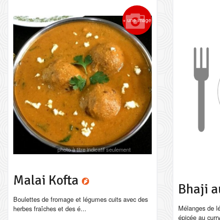
+ une image
photo à titre indicatif seulement
Malai Kofta
Bhaji 
Boulettes de fromage et légumes cuits avec des
Mélanges de l
herbes fraîches et des é...
épicée au curr