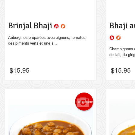
Brinjal Bhaji
Bhaji 
Aubergines préparées avec oignons, tomates,
des piments verts et une s...
Champignons c
de l'ail, du gin
$
15.95
$
15.95
+ une image