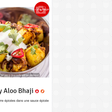
+ une image
photo à titre indicatif seulement
 Aloo Bhaji
re épicées dans une sauce épicée