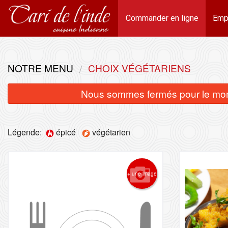
Commander en ligne
Emp
NOTRE MENU
CHOIX VÉGÉTARIENS
Nous sommes fermés pour le mom
Légende:
épicé
végétarien
+ une image