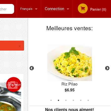
her
Connection
Panier (0)
Français
Meilleures ventes:
Inscription
Français
×
English
rry
Riz Pilao
+ une image
$6.95
Nos clients nous aiment!