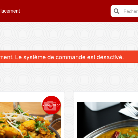
lacement
Recherc
ent. Le système de commande est désactivé.
Papadam
Poulet au cu
+ une image
$3.95
$16.95