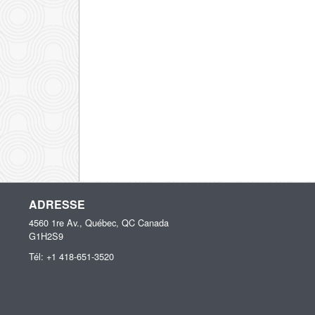
ADRESSE
4560 1re Av., Québec, QC
Canada
G1H2S9
Tél:
+1 418-651-3520