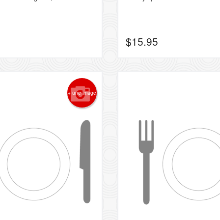
$
15.95
+ une image