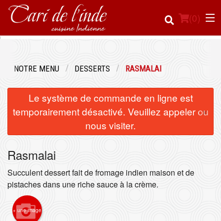
(
0
)
NOTRE MENU
DESSERTS
RASMALAI
Commander en ligne
Le système de commande en ligne est
Emplacement
×
temporairement désactivé. Veuillez appeler ou
nous visiter.
Français
Rasmalai
Connection
Succulent dessert fait de fromage indien maison et de
Inscription
pistaches dans une riche sauce à la crème.
Panier (0)
+ une image