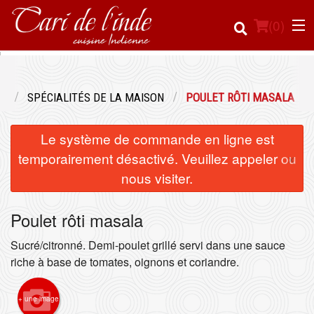
(
0
)
U
SPÉCIALITÉS DE LA MAISON
POULET RÔTI MASALA
Commander en ligne
Le système de commande en ligne est
Emplacement
×
temporairement désactivé. Veuillez appeler ou
nous visiter.
Français
Poulet rôti masala
Connection
Sucré/citronné. Demi-poulet grillé servi dans une sauce
Inscription
riche à base de tomates, oignons et coriandre.
Panier (0)
+ une image