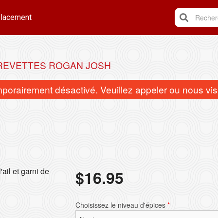
lacement
Recherc
REVETTES ROGAN JOSH
rairement désactivé. Veuillez appeler ou nous visi
Poulet au curry
Poulet au be
ail et garni de
$
16.95
$16.95
$17.95
Choisissez le niveau d'épices
*