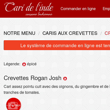
Commander en ligne
Emp
NOTRE MENU
CARIS AUX CREVETTES
C
Le système de commande en ligne est tempo
Légende:
épicé
Crevettes Rogan Josh
Cari assez pointu cuit avec des oignons, du gingembre et de l'
tranches de tomates.
+ une image