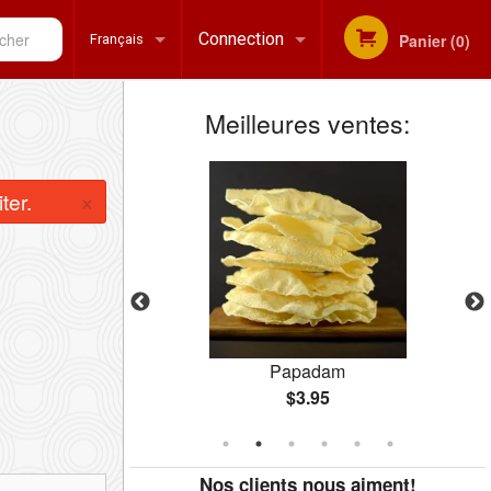
her
Connection
Panier (0)
Français
Meilleures ventes:
Inscription
Français
×
ter.
English
urre
Papadam
$3.95
Nos clients nous aiment!