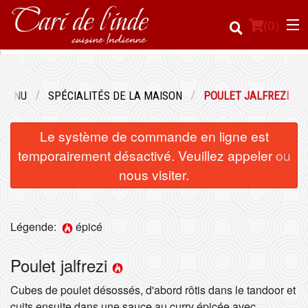
(
0
)
 MENU
SPÉCIALITÉS DE LA MAISON
POULET JALFREZI
Commander en ligne
Le système de commande en ligne est
Emplacement
×
temporairement désactivé. Veuillez appeler ou
nous visiter.
Français
Connection
Légende:
épicé
Inscription
Poulet jalfrezi
Panier (0)
Cubes de poulet désossés, d'abord rôtis dans le tandoor et
cuits ensuite dans une sauce au curry épicée avec